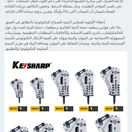
الذكية.التعرف على مبادرة التصنيع الذكيبناء على دعم اللوت لجعل المنتجات "ذكية"،
نحن نكسر الحواجز التقليدية، وحل مشكلة الترابط، وخفض التكاليف وزيادة الكفاءة
للعملاء،لضمان أن المعدات أكثر ذكاءً وأمانًا، وتعزيز ترقية صناعة الآلات الذكية.
إعطاء الأولوية للمعايير البيئية للسماح للتكنولوجيا بالتطابق في العمق.
بناءً على قوانين منظمة حماية البيئة العالمية و معاهدات حماية البيئة لعدة دول حول
العالمكيلشارب تلتزم بالقيم الإنسانية والأخلاقيات.المتطلبات التنظيمية، وممارسات
المسؤولية الاجتماعية عن الموارد والبيئة.ونؤكد على أهمية الابتكار التكنولوجي للتنمية
المستدامة للبيئة والبيئة، وضمان الحفاظ على الموارد وصداقة البيئة في تعزيز التنمية
السليمة للتكنولوجيا والتطبيق.