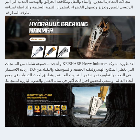
مجالات المعادن،التعدين، والبناء والنقل ومكافحة الحرائق والهندسة المدنية في البر
الرئيسي للصين وتعزيز وتسهيل الخضراء باستمرار،التنمية السليمة والترابطة لصناعة
مطرقة المطرقة.
لقد طورت شركة KEISHARP Heavy Industries و أنتجت مجموعة شاملة من المنتجات
التي تغطي المكابح الهيدروليكية الخفيفة والمتوسطة والثقيلة.من خلال زيادة الاستثمار
في البحث والتطوير، نحن نضمن التحديث المستمر وتطبيق أحدث التقنيات في جميع
أنحاء العالم، ونسعى لتحقيق اختراقات أكبر في متانة العمل والقدرة البارزة لمنتجاتنا.