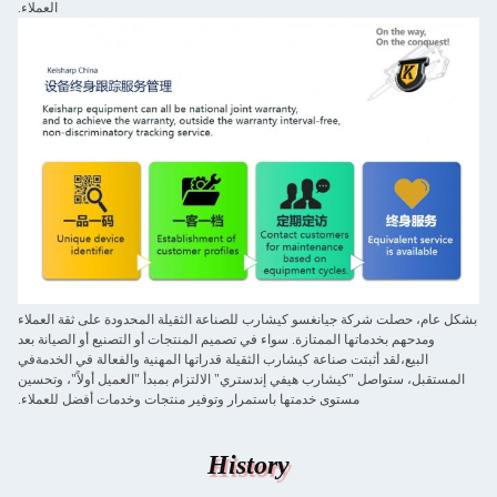
العملاء.
بشكل عام، حصلت شركة جيانغسو كيشارب للصناعة الثقيلة المحدودة على ثقة العملاء
ومدحهم بخدماتها الممتازة. سواء في تصميم المنتجات أو التصنيع أو الصيانة بعد
البيع،لقد أثبتت صناعة كيشارب الثقيلة قدراتها المهنية والفعالة في الخدمةفي
المستقبل، ستواصل "كيشارب هيفي إندستري" الالتزام بمبدأ "العميل أولاً"، وتحسين
مستوى خدمتها باستمرار وتوفير منتجات وخدمات أفضل للعملاء.
History