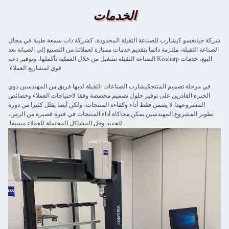
الخدمات
شركة جيانغسو كيشارب للصناعة الثقيلة المحدودة، كشركة ذات سمعة طيبة في مجال
الصناعة الثقيلة، ملتزمة دائما بتقديم خدمات ممتازة لعملائنا.من التصنيع إلى الصيانة بعد
البيع، خدمات Keisharp الصناعة الثقيلة تشغيل من خلال العملية بأكملها، وتوفير دعم
قوي لمشاريع العملاء.
في مرحلة تصميم المنتجكيشارب الصناعات الثقيلة لديها فريق من المهندسين ذوي
الخبرة القادرين على توفير حلول تصميم مخصصة وفقا لاحتياجات العملاء وخصائص
المشروعهذا لا يضمن فقط أداء وكفاءة المنتجات، ولكن أيضا يقلل كثيرا من دورة
تطوير المشروع.المهندسين يمكن محاكاة أداء المنتجات في فترة قصيرة من الزمن،
لتحديد وحل المشاكل المحتملة للعملاء مسبقا.