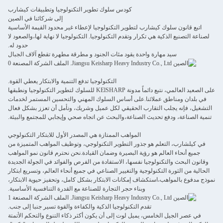
كودس سلوك تطوير التكنولوجيا وتطبيقات كيشارب
إلى شركائنا في الصين
اتبع قانون سلوك كيشارب لتطوير التكنولوجيا لإعطاء غير محدود القيمة الأساسية
لصناعة التصنيع الذكية هي تكرار وتقدم التكنولوجيا. التكنولوجيا لا نهاية لها،والصعود لا
حدود له.
سيد مهارة واحدة يقود مئات الجنود و مطرقة مطهرة تقطع آلاف الجبال
التكنولوجيا تدفع التنمية والابتكار يعطي القوة.
على الصعيد العالمي، نتبع دائماً مدونة KElSHARP للسلوك لتطوير التكنولوجيا ونطبقها
في بلدان ومناطق عملائنا.على أساس السلوك المهني والتحسين المستمر لخدمات
التشغيل، فإنه يجلب التقارب الحقيقي لكل عميل وشريك، ونأمل أن تعزز بشكل فعال
تنمية الصناعة، ودفع تحديث الصناعة،والبحث عن اتجاه صحي وإيجابي للمجتمع والبيئة.
المواهب الممتازة هي المصدر الأول للابتكار التكنولوجي
في كيلشارب، التعلم هو جذور التطوير التكنولوجي، وتوظيف المواهب المتميزة من
جميع أنحاء العالم هو رؤية البصيرة وضمان القيادة.نحن نحترم قانون نمو المواهب
وقانون البحث والتكنولوجيا نفسها، الاستفادة من الفرص والفوائد في الجولة الجديدة
الحالية من الثورة التكنولوجية والتغيير الصناعي في جميع أنحاء العالم، وتسريع ابتكار
نموذج مدفوع بالمواهب،استكشاف إمكانات الابتكار بشكل كامل، وتحفيز حيوية الابتكار،
وبناء حجر التجارة للصناعة مع القدرة التنافسية الأساسية.
تقدم التكنولوجيا الذكية والكفاءة والقوة تسير جنبا إلى جنب.
في عصر الجيل الخامس، يميل لوت إلى أن يكون أكثر ذكاء التنوع والتحكم الأتمتة