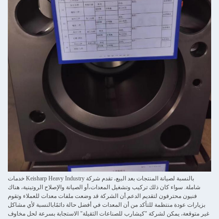
بالنسبة لصيانة المنتجات بعد البيع، تقدم شركة Keisharp Heavy Industry خدمات
شاملة. سواء كان ذلك تركيب وتشغيل المعدات،أو الصيانة والإصلاح الروتينية، هناك
فنيون محترفون لتقديم الدعم.أن الشركة قد وضعت ملفات معدات للعملاء وتقوم
بزيارات عودة منتظمة للتأكد من أن المعدات في أفضل حالة دائمًابالنسبة لأي مشاكل
غير متوقعة، يمكن لشركة "كيشارب للصناعات الثقيلة" الاستجابة بسرعة لحل مخاوف