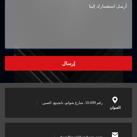
إرسال
رقم 699-18، شارع شوانو، نانجينغ، الصين
العنوان