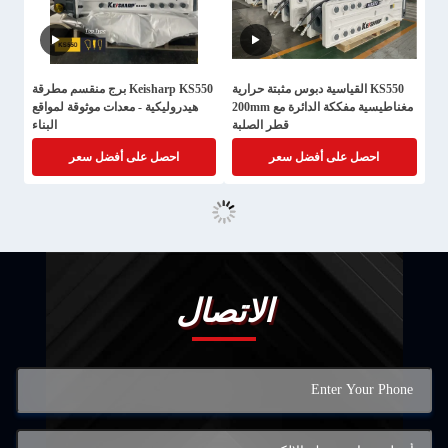
KS550 القياسية دبوس مثبتة حرارية
Keisharp KS550 برج منقسم مطرقة
مغناطيسية مفككة الدائرة مع 200mm
هيدروليكية - معدات موثوقة لمواقع
قطر الصلبة
البناء
احصل على أفضل سعر
احصل على أفضل سعر
الاتصال