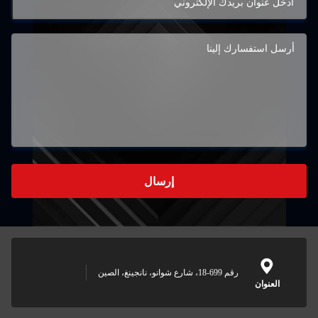
إرسال
رقم 699-18، شارع شوانو، نانجينغ، الصين
العنوان