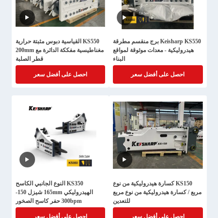
Keisharp KS550 برج منقسم مطرقة
KS550 القياسية دبوس مثبتة حرارية
هيدروليكية - معدات موثوقة لمواقع
مغناطيسية مفككة الدائرة مع 200mm
البناء
قطر الصلبة
احصل على أفضل سعر
احصل على أفضل سعر
KS150 كسارة هيدروليكية من نوع
KS350 النوع الجانبي الكاسح
مربع / كسارة هيدروليكية من نوع مربع
الهيدروليكي 165mm شيزل 150-
للتعدين
300bpm حفر كاسح الصخور
احصل على أفضل سعر
احصل على أفضل سعر