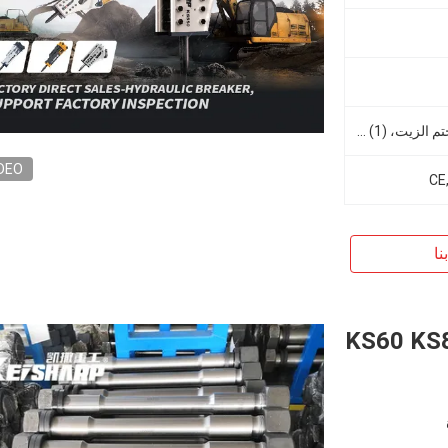
(2) المسامير، (2) الأنبوبات، (1) ختم الزيت، (1) مجموعة الأدوات، (1) وحدة شحن الغاز و (1) زجاجة تخزين
DEO
CE
نا
لاح المطرقة الهيدروليكية KS60 KS80