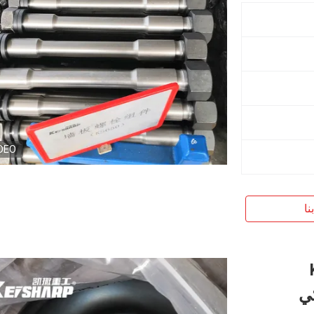
DEO
نا
ي