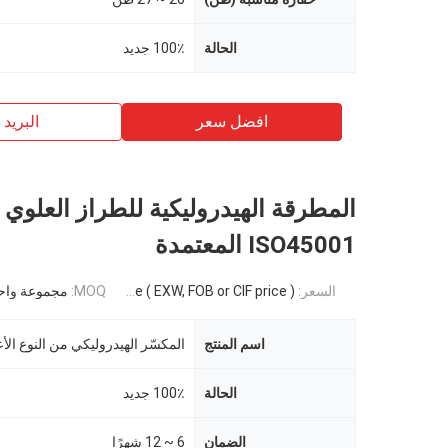
الحالة
100٪ جديد
افضل سعر
البريد ب
المطرقة الهيدروليكية للطراز العلوي 
ISO45001 المعتمدة
السعر:
Negotiable ( EXW, FOB or CIF price )
MOQ:
مجموعة واح
اسم المنتج
المكسّر الهيدروليكي من النوع الأ
الحالة
100٪ جديد
الضمان
6 ~ 12 شهرًا