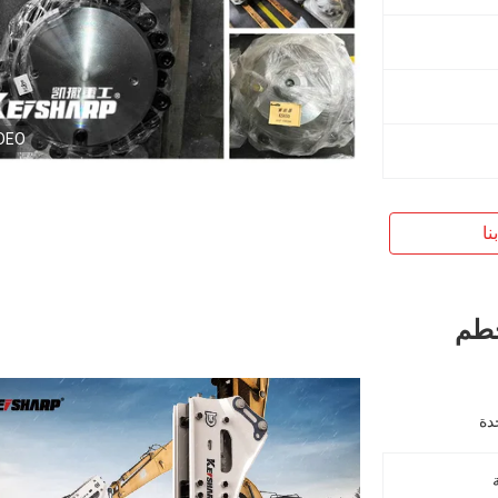
DEO
نا
 محطم
دة