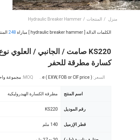
منزل
/
المنتجات
/
Hydraulic Breaker Hammer
الكلمات الدالة [ hydraulic breaker hammer ] مباراة
248
المنت
KS220 صامت / الجانبي / العلوي ن
كسارة مطرقة للحفر
السعر:
Negotiable ( EXW, FOB or CIF price )
MOQ:
مجموعة واح
اسم المنتج
مطرقة الكسارة الهيدروليكية
رقم الموديل
KS220
قطر الإزميل
140 ملم
حفارة مناسبة (طن)
20 ~ 27 طن