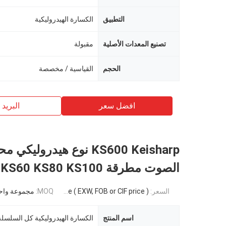
التطبيق
الكسارة الهيدروليكية
تصنيع المعدات الأصلية
مقبولة
الحجم
القياسية / مخصصة
افضل سعر
البريد ب
KS600 Keisharp نوع هيدروليكي
الصوت مطرقة KS60 KS80 KS100
السعر:
Negotiable ( EXW, FOB or CIF price )
MOQ:
مجموعة واح
اسم المنتج
الكسارة الهيدروليكية كل السلسلة