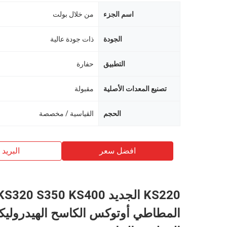
اسم الجزء
من خلال بولت
الجودة
ذات جودة عالية
التطبيق
حفارة
تصنيع المعدات الأصلية
مقبولة
الحجم
القياسية / مخصصة
افضل سعر
البريد ب
KS220 الجديد KS320 S350 KS400
المطاطي أوتوكس الكاسح الهيدروليك