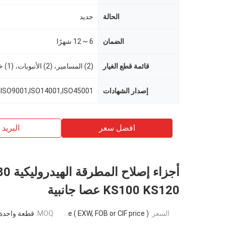
الحالة
جديد
الضمان
6 ~ 12 شهرًا
قائمة قطع الغيار
إصدار الشهادات
,ISO9001,ISO14001,ISO45001
افضل سعر
البريد ب
أجزاء إص
KS100 KS120 عصا جانبية
السعر:
Negotiable ( EXW, FOB or CIF price )
MOQ:
قطعة واحدة