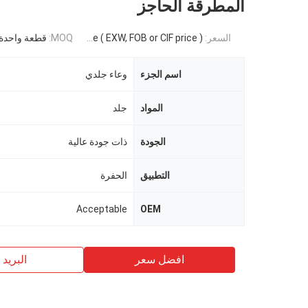
المطرقة الحاجز
السعر:
Negotiable ( EXW, FOB or CIF price )
MOQ:
قطعة واحدة
اسم الجزء
وعاء جلدي
المواد
جلد
الجودة
ذات جودة عالية
التطبيق
الحفرة
Acceptable
OEM
افضل سعر
البريد ب