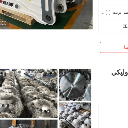
(2) المسامير، (2) الأنبوبات، (1) ختم الزيت، (1) مجموعة الأدوات، (1) وحدة شحن الغاز و (1) زجاجة تخزين
DEO
CE
نا
لهيدروليكي