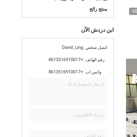
منتج رائج
VI
ابن دردش الآن
اتصل شخص :
David_Ling
رقم الهاتف :
+8613516910017
واتس اب :
+8613516910017