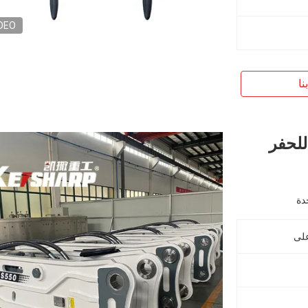
DEO
نا
للحفر
دة
على