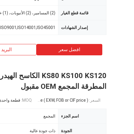
قائمة قطع الغيار
إصدار الشهادات
,ISO9001,ISO14001,ISO45001
افضل سعر
البريد ب
KS80 KS100 KS120 الكاسح ا
المطرقة المجمع OEM مقبول
السعر:
Negotiable ( EXW, FOB or CIF price )
MOQ:
قطعة واحدة
اسم الجزء
المجمع
الجودة
ذات جودة عالية