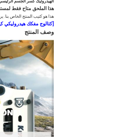
الهيدروليك كسر الجسم الرئيسي KEISHARP KS850 KS1000 كسر الصخور قطع الغ
هذا الملحق متاح فقط لمستخدمي Hydraulic Breaker
هذا هو كتيب المنتج الخاص بنا. ي
[
كتالوج مفكك هيدروليكي كيشر
وصف المنتج