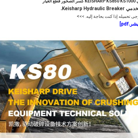
يار
Keisharp .
>
رجى تحميله إذا كنت بحاجة إليه. >>
.pdf
]