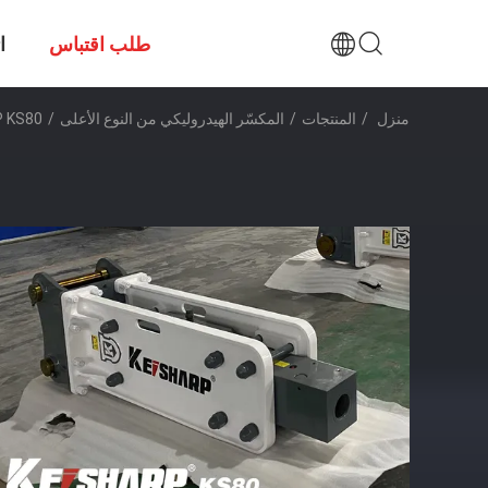
طلب اقتباس
ا
منزل
/
المنتجات
/
المكسّر الهيدروليكي من النوع الأعلى
/
KEISHARP KS80 المكسّر الهي