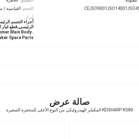
CE,ISO9001,ISO14001,ISO4
الحجم:
القياسية /
إبراز:
أجزاء الجسم الرئيس
الرئيسي,قطع غيار ا
,
mmer Main Body
aker Spare Parts
صالة عرض
KEISHARP KS80 المكسّر الهيدروليكي من النوع الأعلى للمحفرة الصغيرة