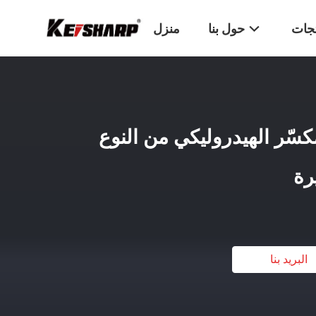
تجات
حول بنا
منزل
KEISHARP المكسّر الهيدروليكي من النوع
رة
البريد بنا