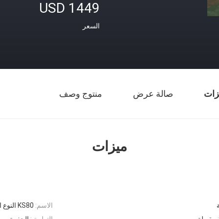
USD 1449
السعر
زات
صالة عرض
منتوج وصف
ميزات
الاسم:
KS80 النوع العلوي
مقبولة
التطبيق:
الحفرة