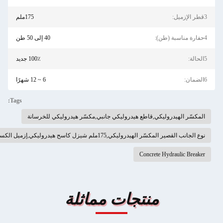
175ملم
40 إلى 50 طن
100٪ جديد
6 ~ 12 شهرًا
Tags:
ي,قاطع هيدروليكي جانبي,مكسّر هيدروليكي للخرسانة
 كاسح هيدروليكي,إزميل الكسارة الهيدروليكية للحفارة
Concre
نتجات مماثلة