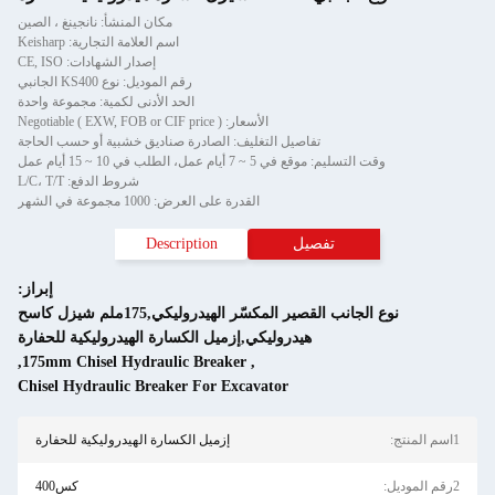
مكان المنشأ: نانجينغ ، الصين
اسم العلامة التجارية: Keisharp
إصدار الشهادات: CE, ISO
رقم الموديل: نوع KS400 الجانبي
الحد الأدنى لكمية: مجموعة واحدة
الأسعار: Negotiable ( EXW, FOB or CIF price )
تفاصيل التغليف: الصادرة صناديق خشبية أو حسب الحاجة
ي 5 ~ 7 أيام عمل، الطلب في 10 ~ 15 أيام عمل
شروط الدفع: L/C، T/T
القدرة على العرض: 1000 مجموعة في الشهر
تفصيل
Description
إبراز:
نوع الجانب القصير المكسّر الهيدروليكي,175ملم شيزل كاسح
هيدروليكي,إزميل الكسارة الهيدروليكية للحفارة
,
175mm Chisel Hydraulic Breaker
,
Chisel Hydraulic Breaker For Excavator
إزميل الكسارة الهيدروليكية للحفارة
كس400