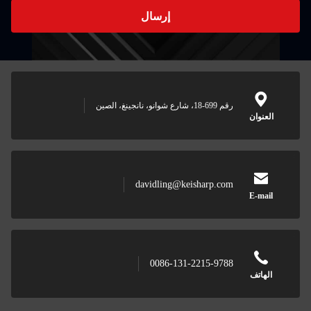
إرسال
صين
davidling@keisharp
0086-131-2215-