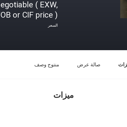
egotiable ( EXW,
OB or CIF price )
السعر
زات
صالة عرض
منتوج وصف
ميزات