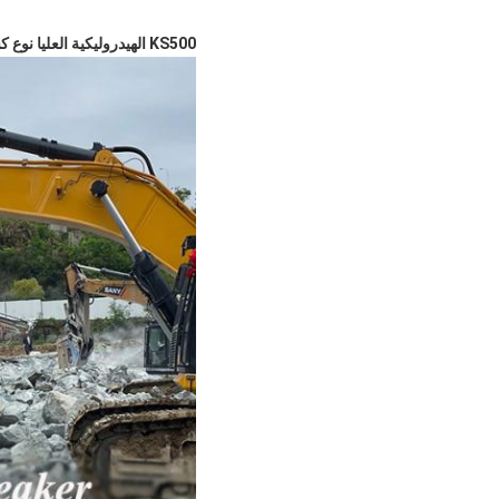
KS500 الهيدروليكية العليا نوع كسر 190mm قطر الصفيح مناسب 45 ~ 55 طن الحفر