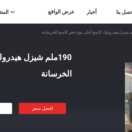
عرض الواقع
تصل بنا
أخبار
المن
الافتراضي
190ملم شيزل هيدر
الخرسانة
افضل سعر