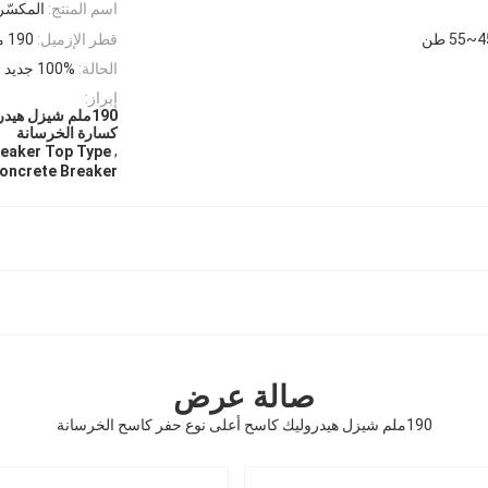
اسم المنتج:
المكسّر
55 طن
قطر الإزميل:
190 ملم
الحالة:
100% جديد
إبراز:
190ملم شيزل هيد
كسارة الخرسانة
,
reaker Top Type
oncrete Breaker
صالة عرض
190ملم شيزل هيدروليك كاسح أعلى نوع حفر كاسح الخرسانة