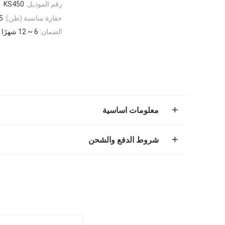
رقم الموديل:
KS450
حفارة مناسبة (طن):
45~
الضمان:
6 ~ 12 شهرًا
معلومات اساسية
شروط الدفع والشحن