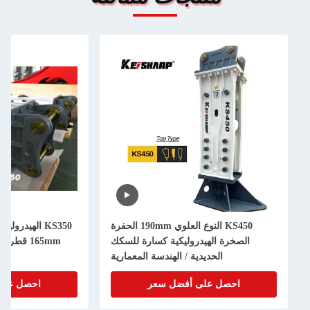
KS450 النوع العلوي 190mm الحفرة
KS350 الهيدروليكية العالية القياسية كس
 الهيدروليكية كسارة للسكك
165mm قطر الصلبة للحفر 35-40 طن
الحديدية / الهندسة المعمارية
ل على أفضل سعر
احصل على أفضل سعر