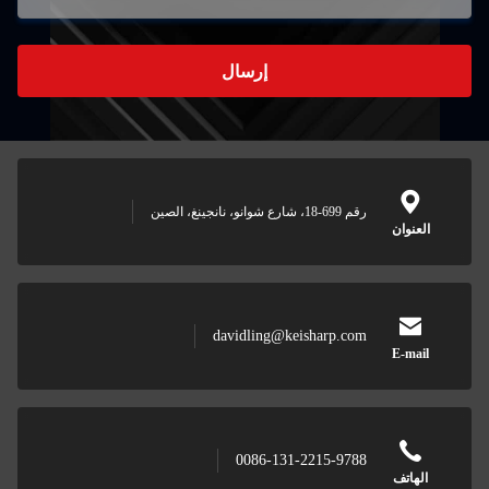
إرسال
شوانو، نانجينغ، الصين
davidling@keisharp.c
0086-131-2215-97