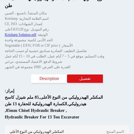
طن
مكان المنشأ: نانجينغ ، الصين
اسم العلامة التجارية: Keisharp
إصدار الشهادات: CE, ISO
رقم الموديل: نوع KS120-أعلى
الوثيقة:
Keisharp Solution.pdf
الحد الأدنى لكمية: مجموعة واحدة
الأسعار: Negotiable ( EXW, FOB or CIF price )
تفاصيل التغليف: الصادرة صناديق خشبية أو حسب الحاجة
موقع في 5 ~ 7 أيام عمل، الطلب في 10 ~ 15 أيام عمل
شروط الدفع: الاعتماد المستندي، تي/تي
القدرة على العرض: 1000 مجموعة في الشهر
تفصيل
Description
إبراز:
المكسّر الهيدروليكي من النوع الأعلى,85 ملم شيزل كاسح
هيدروليكي,الكسارة الهيدروليكية للحفارة 13 طن
,
85mm Chisel Hydraulic Breaker
,
Hydraulic Breaker For 13 Ton Excavator
المكسّر الهيدروليكي من النوع الأعلى