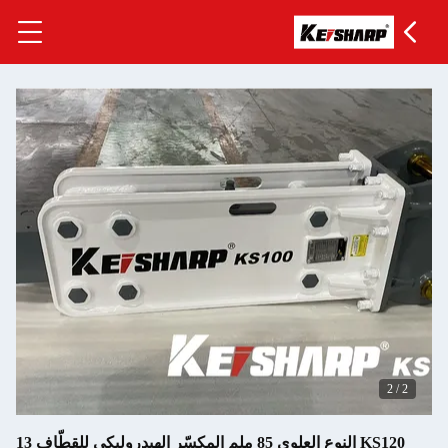
KS120 النوع العلوي 85 ملم المكسّر الهيدروليكي للقطّاف 13