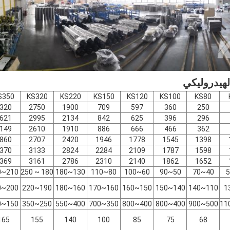
لهيدروليكي
S350
KS320
KS220
KS150
KS120
KS100
KS80
320
2750
1900
709
597
360
250
621
2995
2134
842
625
396
296
149
2610
1910
886
666
466
362
860
2707
2420
1946
1778
1545
1398
370
3133
2824
2284
2109
1787
1598
369
3161
2786
2310
2140
1862
1652
210~270
180 ~ 250
130~180
80~110
60~100
50~90
40~70
200~220
190~220
160~180
160~170
150~160
140~150
110~140
150~300
250~350
400~550
350~700
400~800
400~800
500~900
165
155
140
100
85
75
68