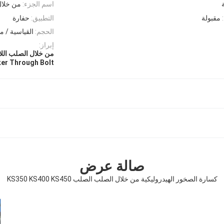
اسم الجزء:
من خلال
مقبولة
التطبيق:
حفارة
الحجم:
القياسية /
إبراز:
من خلال الصلب الل
er Through Bolt
صالة عرض
كسارة الصخور الهيدروليكية من خلال الصلب الصلب KS350 KS400 KS450