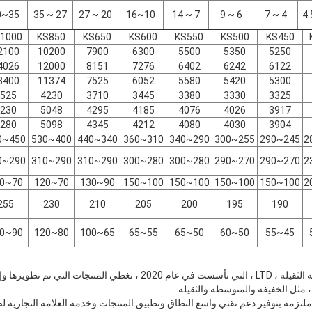
35~40
27 ~ 35
20 ~ 27
10~16
7 ~ 14
6 ~ 9
4 ~ 7
1000
KS850
KS650
KS600
KS550
KS500
KS450
2100
10200
7900
6300
5500
5350
5250
4026
12000
8151
7276
6402
6242
6122
3400
11374
7525
6052
5580
5420
5300
525
4230
3710
3445
3380
3330
3325
230
5048
4295
4185
4076
4026
3917
280
5098
4345
4212
4080
4030
3904
450~580
400~530
340~440
310~360
290~340
255~300
245~290
290~310
290~310
290~310
280~300
280~300
270~290
270~290
70~120
70~120
90~130
100~150
100~150
100~150
100~150
255
230
210
205
200
195
190
90~160
80~120
65~100
55~65
50~65
50~60
45~55
شركة جيانغسو كيشارب للصناعة الثقيلة ، LTD ، التي تأسست في عام 2020 ، تغطي
، مثل الخفيفة والمتوسطة والثقيلة.
تزمة بتوفير دعم تقني واسع النطاق وتطبيق المنتجات وخدمة العلامة التجارية لصنا