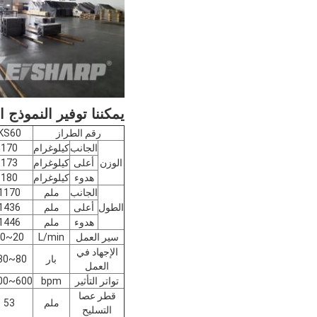
يمكننا توفير النموذج ا
رقم الطراز
KS60
الجانب
كيلوغرام
170
الوزن
أعلى
كيلوغرام
173
هدوء
كيلوغرام
180
الجانب
ملم
1170
الطول
أعلى
ملم
1436
هدوء
ملم
1446
سير العمل
L/min
20~50
الإجهاد في
بار
80~130
العمل
تواتر التأثير
bpm
600~1100
قطر عصا
ملم
53
التسليح