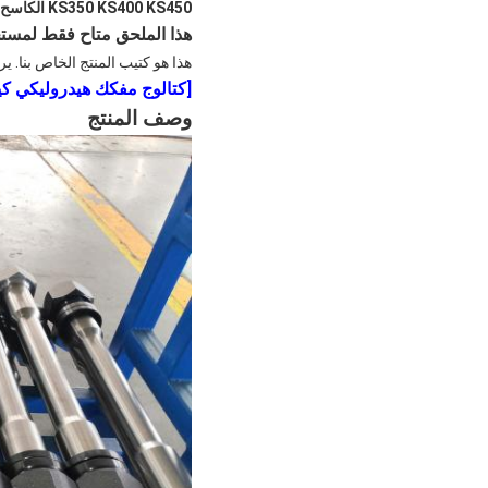
KS350 KS400 KS450 الكاسح الهيدروليكي الطويل المسامير Keisharp مطرقة من خلال المسامير
هذا الملحق متاح فقط لمستخدمي Hydraulic Breaker
هذا هو كتيب المنتج الخاص بنا. ي
[
كتالوج مفكك هيدروليكي كيش
وصف المنتج