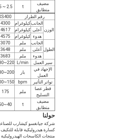
مضيف
2.5 ~ 4.5
t
متطابق
رقم الطراز
KS400
الجانب
كيلوغرام
4300
الوزن
أعلى
كيلوغرام
4617
هدوء
كيلوغرام
4575
الجانب
ملم
3070
الطول
أعلى
ملم
3648
هدوء
ملم
3683
سير العمل
L/min
220~280
الإجهاد في
بار
200~230
العمل
تواتر التأثير
bpm
150~200
قطر عصا
ملم
175
التسليح
مضيف
40~50
t
متطابق
حولنا
كسارة هيدروليكية قابلة للتكيف 
منتجات الكاسحات الهيدروليكية مل