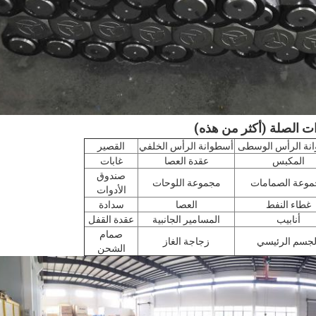
ذات الصلة (أكثر من هذه)
نة الرأس الوسطى
أسطوانة الرأس الخلفي
القصير
المكبس
عقدة العصا
غابات
صندوق
وعة الصمامات
مجموعة اللوحات
الأدوات
غطاء النفط
العصا
سدادة
أنابيب
المسامير الجانبية
عقدة القفل
صمام
لجسم الرئيسي
زجاجة الغاز
الشحن