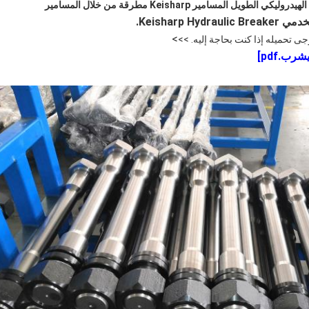
Keisharp .
>
رجى تحميله إذا كنت بحاجة إليه. >>
رب.pdf
]