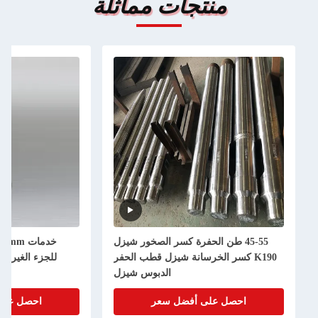
منتجات مماثلة
45-55 طن الحفرة كسر الصخور شيزل
K190 كسر الخرسانة شيزل قطب الحفر
للجزء الغيري من حفر
الدبوس شيزل
احصل على أفضل سعر
احصل على أفضل 