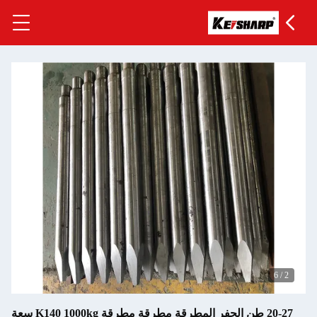
6
/
20-27 طن الحفر المطرقة مطرقة مطرقة K140 1000kg سعة