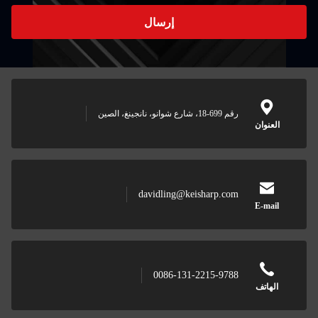
إرسال
رقم 699-18، شارع شوانو، نانجينغ، الصين
العنوان
davidling@keisharp.com
E-mail
0086-131-2215-9788
الهاتف