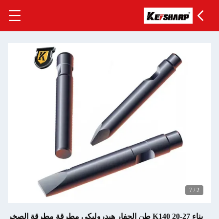
7
/
2
بناء K140 20-27 طن الحفار هيدروليكي مطرقة مطرقة الصخر