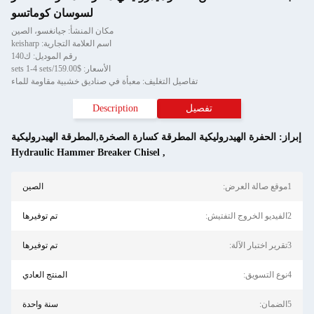
لسوسان كوماتسو
مكان المنشأ: جيانغسو، الصين
اسم العلامة التجارية: keisharp
رقم الموديل: ك140
الأسعار: $159.00/sets 1-4 sets
تفاصيل التغليف: معبأة في صناديق خشبية مقاومة للماء
تفصيل
Description
إبراز:
الحفرة الهيدروليكية المطرقة كسارة الصخرة,المطرقة الهيدروليكية
Hydraulic Hammer Breaker Chisel
,
1موقع صالة العرض:
الصين
2الفيديو الخروج التفتيش:
تم توفيرها
3تقرير اختبار الآلة:
تم توفيرها
4نوع التسويق:
المنتج العادي
5الضمان:
سنة واحدة