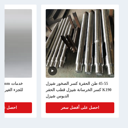
45-55 طن الحفرة كسر الصخور شيزل
K190 كسر الخرسانة شيزل قطب الحفر
للجزء الغيري
الدبوس شيزل
احصل على أفضل سعر
احصل على