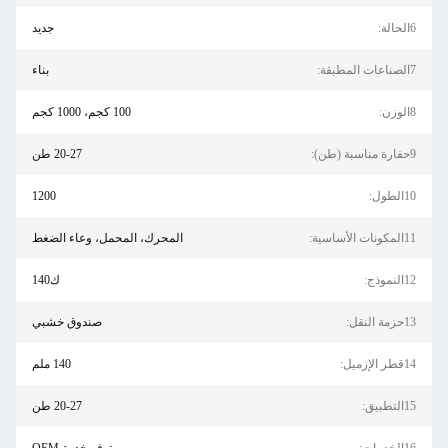
6الحالة:
جديد
7الصناعات المطبقة:
بناء
8الوزن:
100 كجم، 1000 كجم
9حفارة مناسبة (طن):
20-27 طن
10الطول:
1200
11المكونات الأساسية:
المحرك، المحمل، وعاء الضغط
12النموذج:
ك140
13حزمة النقل:
صندوق خشبي
14قطر الإزميل:
140 ملم
15التطبيق:
20-27 طن