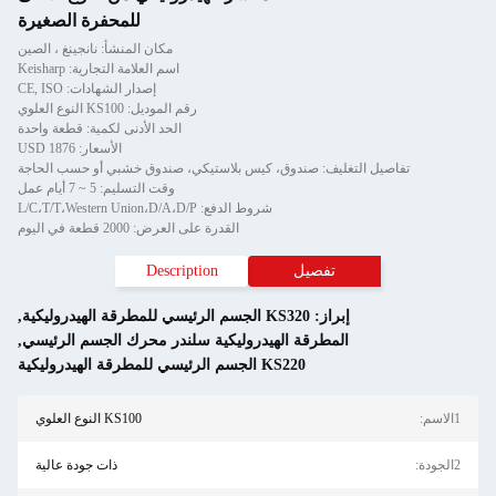
للمحفرة الصغيرة
مكان المنشأ: نانجينغ ، الصين
اسم العلامة التجارية: Keisharp
إصدار الشهادات: CE, ISO
رقم الموديل: KS100 النوع العلوي
الحد الأدنى لكمية: قطعة واحدة
الأسعار: USD 1876
تفاصيل التغليف: صندوق، كيس بلاستيكي، صندوق خشبي أو حسب الحاجة
وقت التسليم: 5 ~ 7 أيام عمل
شروط الدفع: L/C،T/T،Western Union،D/A،D/P
القدرة على العرض: 2000 قطعة في اليوم
تفصيل
Description
إبراز:
KS320 الجسم الرئيسي للمطرقة الهيدروليكية
,
المطرقة الهيدروليكية سلندر محرك الجسم الرئيسي
,
KS220 الجسم الرئيسي للمطرقة الهيدروليكية
1الاسم:
KS100 النوع العلوي
2الجودة:
ذات جودة عالية