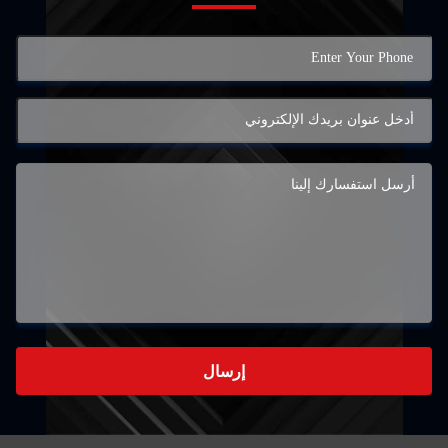
إرسال