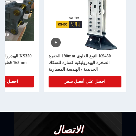
KS450 النوع العلوي 190mm الحفرة
KS350 الهيدرو
الصخرة الهيدروليكية كسارة للسكك
165mm قطر الصلبة للحفر 35-40 طن
الحديدية / الهندسة المعمارية
احصل على أفضل سعر
احصل على
الاتصال