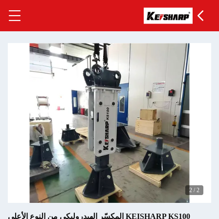
2
/
2
KEISHARP KS100 المكسّر الهيدروليكي من النوع الأعلى