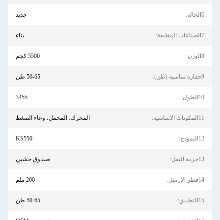
جديد
بناء
5500 كجم
50-65 طن
3455
المحرك، المحمل، وعاء الضغط
KS550
صندوق خشبي
200 ملم
50-65 طن