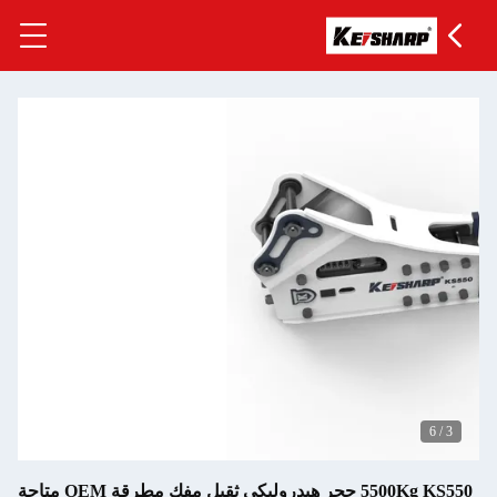
ليكي ثقيل مفك مطرقة OEM متاحة