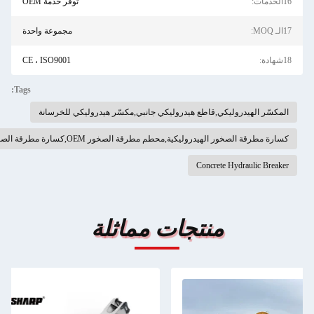
توفر خدمة OEM
مجموعة واحدة
CE ، ISO9001
Tags:
ر الهيدروليكي,قاطع هيدروليكي جانبي,مكسّر هيدروليكي للخرسانة
رقة الصخور الهيدروليكية,محطم مطرقة الصخور OEM,كسارة مطرقة الصخور الثقيلة
Concrete Hydraulic B
منتجات مماثلة