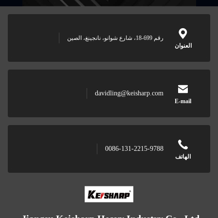
رقم 699-18، شارع شوانو، نانجينغ، الصين
نوان
davidling@keisharp.com
E-ma
0086-131-2215-9788
هاتف