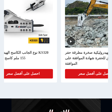
KS320 نوع الجانب الكاسح الهيدروليكي
KS550 كسار الصخور الهيد
155 ملم كاسح الصخور
الصخور الهيدروليكي 200 
احصل على أفضل سعر
احصل على أفضل سع