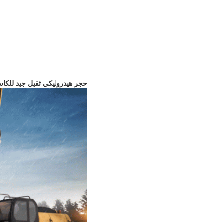
حجر هيدروليكي ثقيل جيد للكاسحات 50-60 طن دليل وشكل 