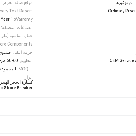
:
تم توفيرها
موقع صالة العرض:
nery Test Report:
Ordinary Prod
1 Year
Warranty:
الصناعات المطبقة:
حفارة مناسبة (طن)
ore Components:
حزمة النقل:
صندوق
OEM Service 
التطبيق:
50-60 طن
الـ MOQ:
1 مجموعة
إبراز:
كسارة الحجر الهيدرو
ic Stone Breaker