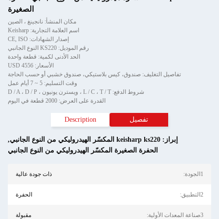
الصغيرة
مكان المنشأ: نانجينغ ، الصين
اسم العلامة التجارية: Keisharp
إصدار الشهادات: CE, ISO
رقم الموديل: KS220 النوع الجانبي
الحد الأدنى لكمية: قطعة واحدة
الأسعار: USD 4556
تفاصيل التغليف: صندوق، كيس بلاستيكي، صندوق خشبي أو حسب الحاجة
وقت التسليم: 5 ~ 7 أيام عمل
شروط الدفع: L / C ، T / T ، ويسترن يونيون ، D / A ، D / P
القدرة على العرض: 2000 قطعة في اليوم
تفصيل
Description
إبراز:
keisharp ks220 المكسّر الهيدروليكي من النوع الجانبي
,
الحفرة الصغيرة المكسّر الهيدروليكي من النوع الجانبي
1الجودة:
ذات جودة عالية
2التطبيق:
الحفرة
3صناعة المعدات الأولية:
مقبولة