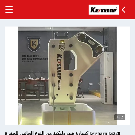
4
/
2
keisharp ks220 كسارة هيدروليكية من النوع الجانبي للحفرة