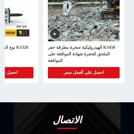
KS450 الهيدروليكية صخرة مطرقة حفر
KS320 نوع ا
الملحق للحفرة شهادة الموافقة على
55
الموافقة
احصل على أفضل سعر
احصل على
الاتصال