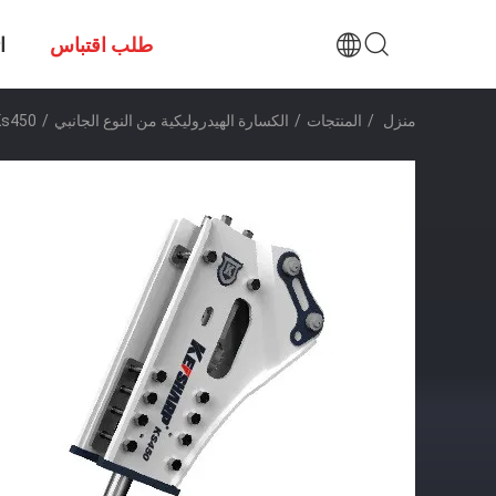
طلب اقتباس
ا
منزل
/
المنتجات
/
الكسارة الهيدروليكية من النوع الجانبي
/
Keisharp Ks450 كسارة 