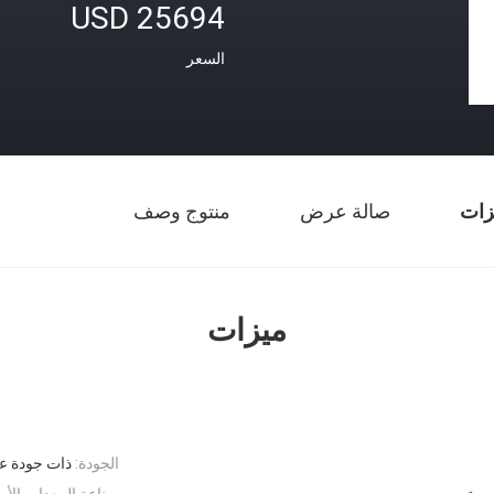
USD 25694
السعر
زات
صالة عرض
منتوج وصف
ميزات
الجودة:
ذات جودة عا
صصة
صناعة المعدات الأول