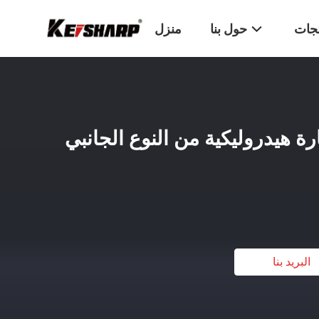
تجات
حول بنا
منزل
keisharp كسارة هيدروليكية من النوع الجانبي
البريد بنا