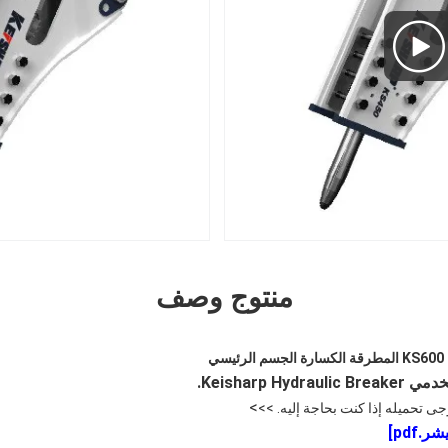
منتوج وصف
ي
Keisharp .
>
رجى تحميله إذا كنت بحاجة إليه. >>
.pdf
]