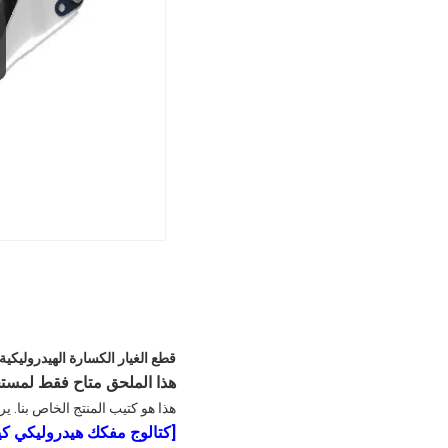
قطع الغيار الكسارة الهيدروليكية KS600 المطرقة الكسارة الجسم الرئيس
هذا الملحق متاح فقط لمستخدمي Hydraulic Breaker
هذا هو كتيب المنتج الخاص بنا. ي
[
كتالوج مفكك هيدروليكي كيشر