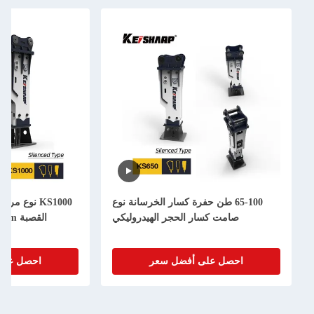
65-100 طن حفرة كسار الخرسانة نوع
KS1000 نوع مربع كا
صامت كسار الحجر الهيدروليكي
القصبة 255mm للحفر 90-160 طن
احصل على أفضل سعر
احصل على أفضل