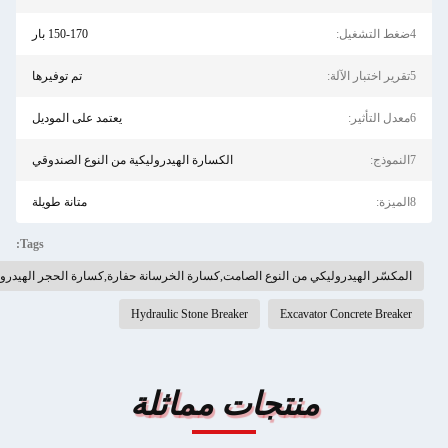
ل:
150-170 بار
لة:
تم توفيرها
ر:
يعتمد على الموديل
:
الكسارة الهيدروليكية من النوع الصندوقي
:
متانة طويلة
Tags:
لمكسّر الهيدروليكي من النوع الصامت,كسارة الخرسانة حفارة,كسارة الحجر الهيدروليكية
Hydraulic Stone Breaker
Excavator Concrete Breake
منتجات مماثلة