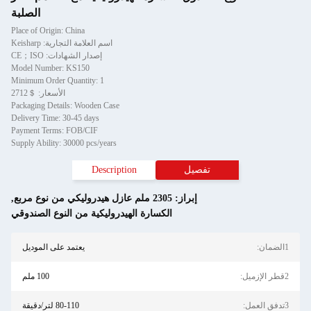
الصلبة
Place of Origin: China
اسم العلامة التجارية: Keisharp
إصدار الشهادات: CE；ISO
Model Number: KS150
Minimum Order Quantity: 1
الأسعار: ＄2712
Packaging Details: Wooden Case
Delivery Time: 30-45 days
Payment Terms: FOB/CIF
Supply Ability: 30000 pcs/years
تفصيل
Description
إبراز:
2305 ملم عازل هيدروليكي من نوع مربع
,
الكسارة الهيدروليكية من النوع الصندوقي
:
يعتمد على الموديل
ل:
100 ملم
ل:
80-110 لتر/دقيقة