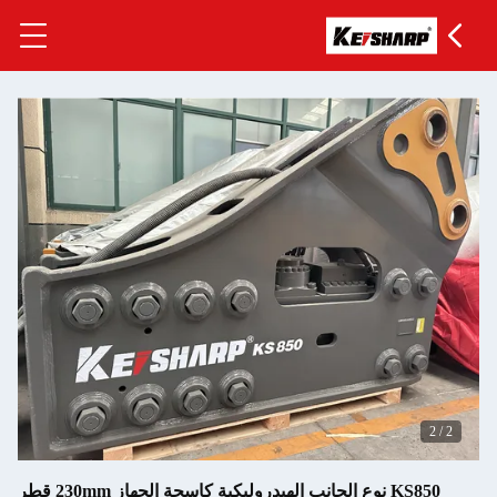
KS850 نوع الجانب الهيدروليكية كاسحة الجهاز 230mm قطر