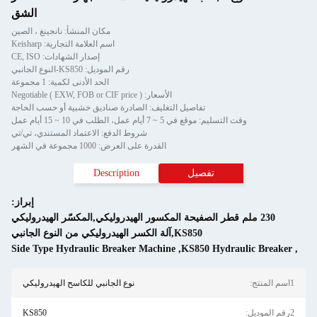
الشق
مكان المنشأ: نانجينغ ، الصين
اسم العلامة التجارية: Keisharp
إصدار الشهادات: CE, ISO
رقم الموديل: KS850-النوع الجانبي
الحد الأدنى لكمية: 1 مجموعة
الأسعار: Negotiable ( EXW, FOB or CIF price )
فاصيل التغليف: الصادرة صناديق خشبية أو حسب الحاجة
عمل، الطلب في 10 ~ 15 أيام عمل
شروط الدفع: الاعتماد المستندي، تي/تي
القدرة على العرض: 1000 مجموعة في الشهر
صيل
Description
إبراز:
صفيحة المكسور الهيدروليكي,المكسّر الهيدروليكي
KS850,آلة الكسر الهيدروليكي من النوع الجانبي
Side Type Hydraulic Breaker Machine
,
KS85
نوع الجانبي للكاسح الهيدروليكي
KS850