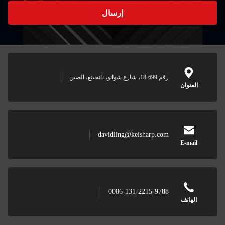
إرسال
davidling@keis
0086-131-2