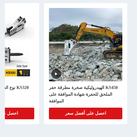
دروليكية صخرة مطرقة حفر
KS320 نوع الجانب الكاسح الهيدروليكي
 شهادة الموافقة على
155 ملم كاسح الصخور
الموافقة
 أفضل سعر
احصل على أفضل سعر