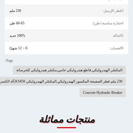
230 ملم
60-65 طن
100% جديد
6 ~ 12 شهرًا
Tags:
ع هيدروليكي جانبي,مكسّر هيدروليكي للخرسانة
C
جات مماثلة