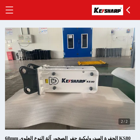
2
/
2
KS80 الحفرة الهيدروليكية حفر الصخور آلة النوع العلوي 68mm