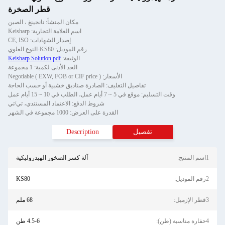
قطر الصخرة
مكان المنشأ: نانجينغ ، الصين
اسم العلامة التجارية: Keisharp
إصدار الشهادات: CE, ISO
رقم الموديل: KS80-النوع العلوي
الوثيقة:
Keisharp Solution.pdf
الحد الأدنى لكمية: 1 مجموعة
الأسعار: Negotiable ( EXW, FOB or CIF price )
تفاصيل التغليف: الصادرة صناديق خشبية أو حسب الحاجة
وقت التسليم: موقع في 5 ~ 7 أيام عمل، الطلب في 10 ~ 15 أيام عمل
شروط الدفع: الاعتماد المستندي، تي/تي
القدرة على العرض: 1000 مجموعة في الشهر
تفصيل
Description
1اسم المنتج:
آلة كسر الصخور الهيدروليكية
2رقم الموديل:
KS80
3قطر الإزميل:
68 ملم
4حفارة مناسبة (طن):
4.5-6 طن