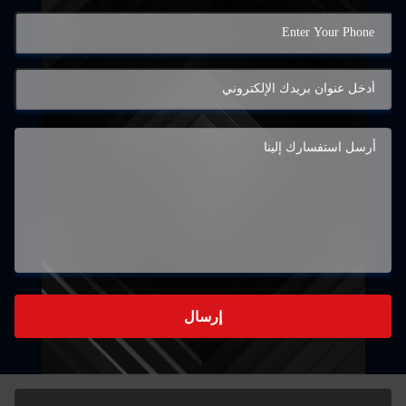
إرسال