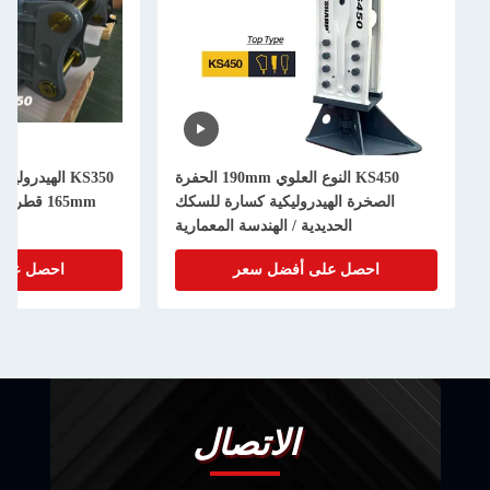
KS450 النوع العلوي 190mm الحفرة
KS350 الهيدرو
الصخرة الهيدروليكية كسارة للسكك
165mm قطر الصلبة للحفر 35-40 طن
الحديدية / الهندسة المعمارية
احصل على أفضل سعر
احصل على
الاتصال