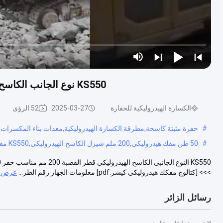
KS550 نوع الجانب الكاسح الهيدروليكي مع 200 ملم المباراة شيزل حفر 50-55t
الكسارة الهيدروليكية للحفارة
2025-03-27
52 الرؤى
#
حفرة مثبتة كاسحة,مطرقة الكسارة الهيدروليكية,معدات بناء المكسرات
#
50 طن مفك هيدروليكي,200 ملم شيزل الكاسح الهيدروليكي,KS550 مفك الهيدروليكي
>>> [كتالوج مفكك هيدروليكي كيشر.pdf] معلومات الجهاز رقم الطر...
عرض ا
رسائل الزائر