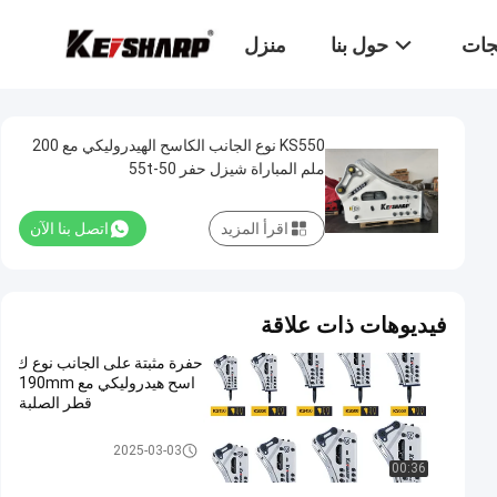
تجات
حول بنا
منزل
KS550 نوع الجانب الكاسح الهيدروليكي مع 200
ملم المباراة شيزل حفر 50-55t
اقرأ المزيد
اتصل بنا الآن
فيديوهات ذات علاقة
حفرة مثبتة على الجانب نوع ك
اسح هيدروليكي مع 190mm
قطر الصلبة
الكسارة الهيدروليكية للحفارة
2025-03-03
00:36