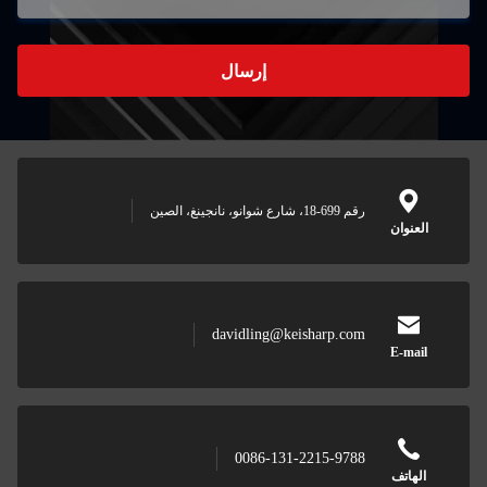
إرسال
رقم 699-18، شارع شوانو، نانجينغ، الصين
عنوان
davidling@keisharp.com
E-mai
0086-131-2215-9788
لهاتف