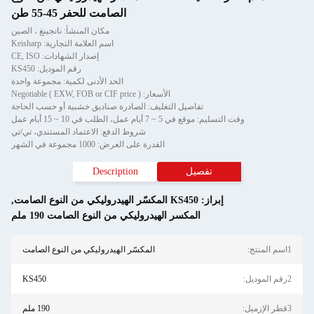
الصامت للحفر 45-55 طن
مكان المنشأ: نانجينغ ، الصين
اسم العلامة التجارية: Keisharp
إصدار الشهادات: CE, ISO
رقم الموديل: KS450
الحد الأدنى لكمية: مجموعة واحدة
الأسعار: Negotiable ( EXW, FOB or CIF price )
تفاصيل التغليف: الصادرة صناديق خشبية أو حسب الحاجة
وقت التسليم: موقع في 5 ~ 7 أيام عمل، الطلب في 10 ~ 15 أيام عمل
شروط الدفع: الاعتماد المستندي، تي/تي
القدرة على العرض: 1000 مجموعة في الشهر
تفصيل
Description
إبراز:
KS450 المكسّر الهيدروليكي من النوع الصامت
,
المكسر الهيدروليكي من النوع الصامت 190 ملم
المكسّر الهيدروليكي من النوع الصامت
KS450
190 ملم