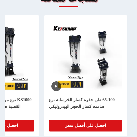
65-100 طن حفرة كسار الخرسانة نوع
KS1000 نوع مربع كاسح ه
صامت كسار الحجر الهيدروليكي
القصبة 255mm للحفر 90-160 طن
احصل على أفضل سعر
احصل على أفضل سع