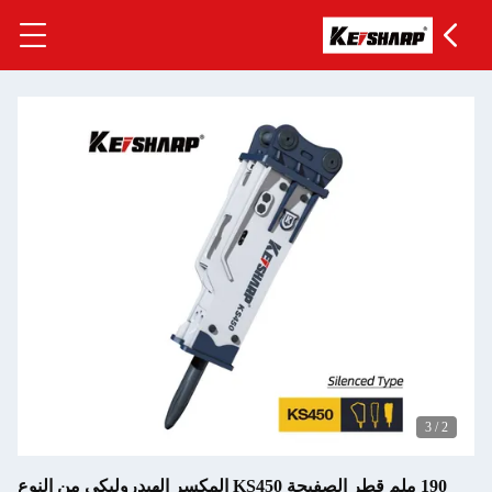
190 ملم قطر الصفيحة KS450 المكسر الهيدروليكي من النوع