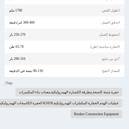
3طول القص:
1780 ملم
4تدفق العمل:
360-460 لتر/دقيقة
5ضغوط العمل:
250-270 بار
6حفارة مناسبة (طن):
65-70 طن
7دي بي دبليو:
290-310 بار
8معدل النفخ:
90-130 نبضة في الدقيقة
Tags:
حفرة مثبتة كاسحة,مطرقة الكسارة الهيدروليكية,معدات بناء المكسرات
عمليات الهدم الحفارة المكسّرات الهيدروليكية,KS650 الحفرة الكاسحات الهيدروليكية
Breaker Construction Equipment