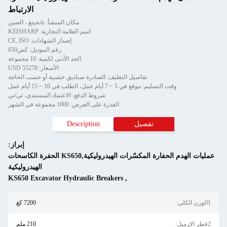
الارتباط
مكان المنشأ: نانجينغ ، الصين
اسم العلامة التجارية: KEISHARP
إصدار الشهادات: CE, ISO
رقم الموديل: كس650
الحد الأدنى لكمية: 10 مجموعة
الأسعار: USD 55278
تفاصيل التغليف: الصادرة صناديق خشبية أو حسب الحاجة
وقت التسليم: موقع في 5 ~ 7 أيام عمل، الطلب في 10 ~ 15 أيام عمل
شروط الدفع: الاعتماد المستندي، تي/تي
القدرة على العرض: 1000 مجموعة في الشهر
تفصيل
Description
إبراز:
عمليات الهدم الحفارة المكسّرات الهيدروليكية,KS650 الحفرة الكاسحات
الهيدروليكية
KS650 Excavator Hydraulic Breakers
,
1الوزن الكلي:
7200 كغ
2قطر الإزميل:
210 ملم