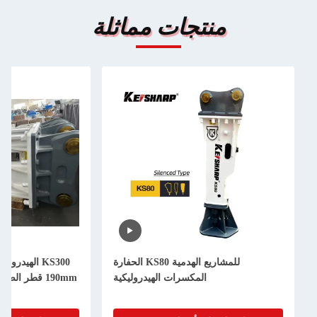
منتجات مماثلة
للمشاريع الهدمية KS80 الحفارة
KS300 الهيدروليك
المكسرات الهيدروليكية
190mm قطر الصفيحة ل 5250bpm التردد