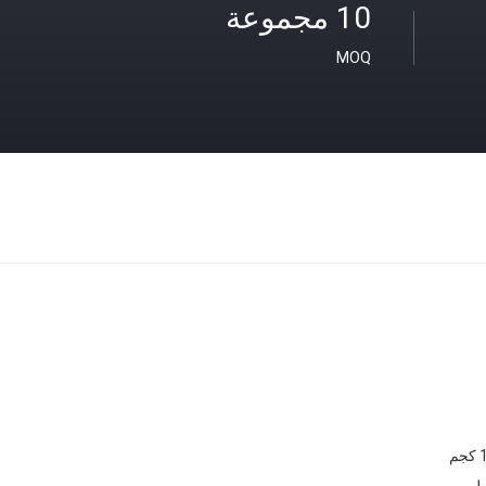
10 مجموعة
MOQ
م