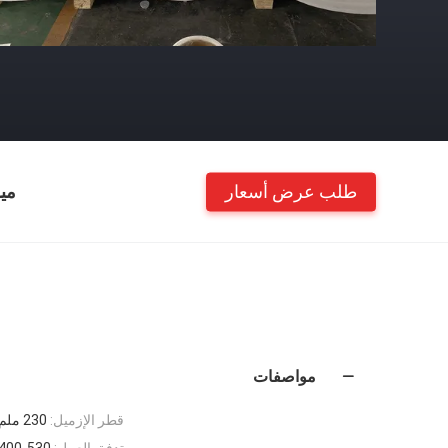
طلب عرض أسعار
مي
مواصفات
قطر الإزميل:
230 ملم
تدفق العمل:
400-530 لتر/دقيقة