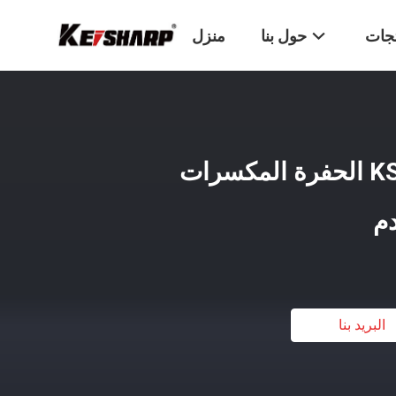
تجات
حول بنا
منزل
مطحنة 230 ملم KS850 الحفرة المكسرات
دم
البريد بنا