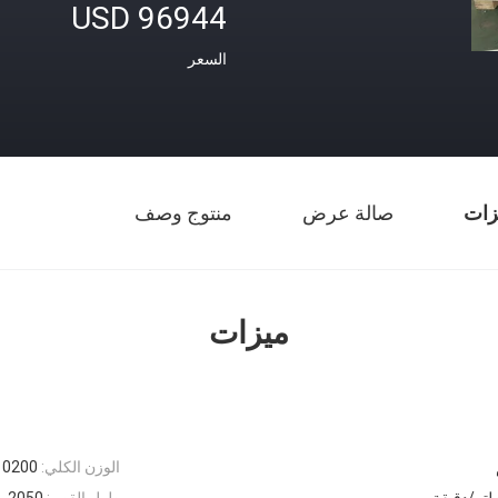
USD 96944
السعر
زات
صالة عرض
منتوج وصف
ميزات
الوزن الكلي:
10200 كج
طول القص:
2050 ملم