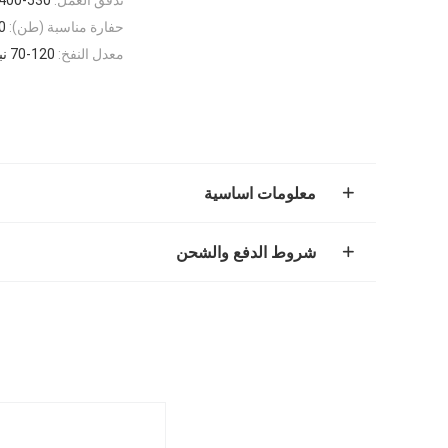
حفارة مناسبة (طن):
20
معدل النفخ:
70-120 نبضة في الدقيقة
معلومات اساسية
شروط الدفع والشحن