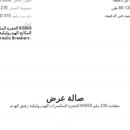
80-1 طن
ضغوط العمل:
50-270
دي بي دبليو:
290-310 
إبراز:
المكابح الهيدروليكية
,
raulic Breakers
صالة عرض
مطحنة 230 ملم KS850 الحفرة المكسرات الهيدروليكية رفيق الهدم