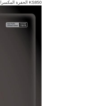
KS850 الحفرة المكسرات الهيدروليكية رفيق الهدم المثالي للحفرة الخاصة بك