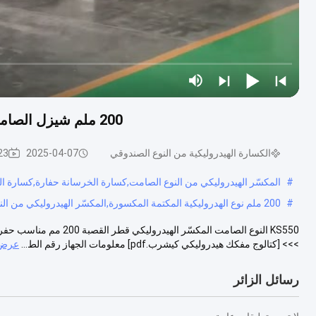
200 ملم شيزل الصامتة النوع الكاسح الهيدروليكي KS550 لسحق الخرسانة
الكسارة الهيدروليكية من النوع الصندوقي
2025-04-07
223 ا
#
المكسّر الهيدروليكي من النوع الصامت,كسارة الخرسانة حفارة,كسارة الح
#
200 ملم نوع الهدروليكية المكتمة المكسورة,المكسّر الهيدروليكي من النوع الصامت KS550
>>> [كتالوج مفكك هيدروليكي كيشرب.pdf] معلومات الجهاز رقم الط...
عرض 
رسائل الزائر