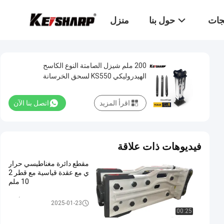
تجات
حول بنا
منزل
200 ملم شيزل الصامتة النوع الكاسح
الهيدروليكي KS550 لسحق الخرسانة
اقرأ المزيد
اتصل بنا الآن
فيديوهات ذات علاقة
مقطع دائرة مغناطيسي حرار
ي مع عقدة قياسية مع قطر 2
10 ملم
المكسّر ذو النوع الأعلى
2025-01-23
00:25