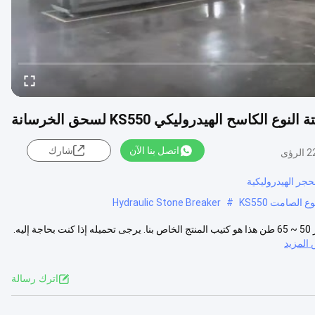
اتصل بنا الآن
شارك
لرؤى
جر الهيدروليكية
Hydraulic Stone Breaker
#
KS550 النوع الصامت المكسّر الهيدروليكي قطر القصبة 200 مم مناسب حفر 50 ~ 65 طن هذا هو كتيب المنتج الخاص بنا. يرجى تحميله إذا كنت بحاجة إليه.
المزيد
اترك رسالة