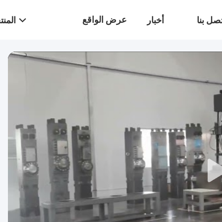
عرض الواقع
صل بنا
أخبار
المن
الافتراضي