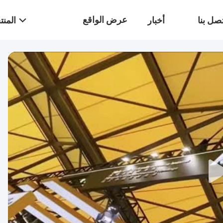
عرض الواقع
صل بنا
أخبار
المن
الافتراضي