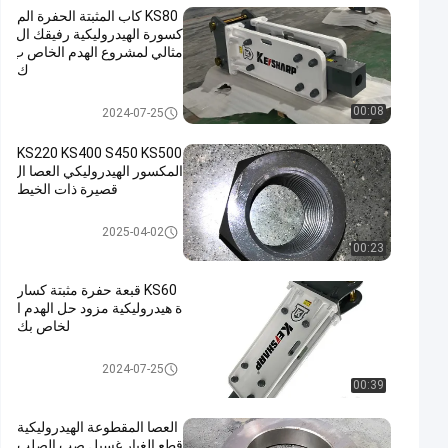
KS80 كاب المثبتة الحفرة الم
كسورة الهيدروليكية رفيقك ال
مثالي لمشروع الهدم الخاص ب
ك
المكسّر المثبت على الغطاء العلو
00:08
2024-07-25
ي
KS220 KS400 S450 KS500
المكسور الهيدروليكي العصا ال
قصيرة ذات الخيط
المكسّر المثبت على الغطاء العلو
2025-04-02
ي
00:23
KS60 قبعة حفرة مثبتة كسار
ة هيدروليكية مزود حل الهدم ا
لخاص بك
المكسّر المثبت على الغطاء العلو
2024-07-25
ي
00:39
العصا المقطوعة الهيدروليكية
قطع الغيار غسيل صب الصلب