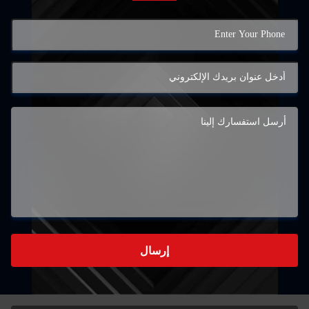
إرسال