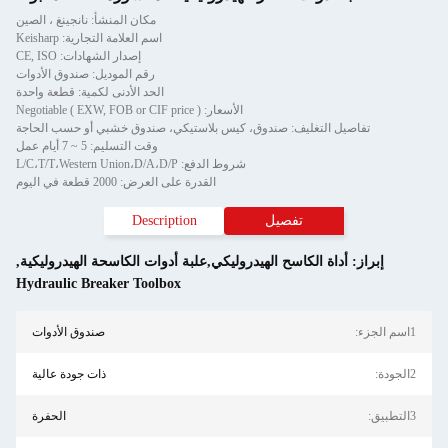
مكان المنشأ: نانجينغ ، الصين
اسم العلامة التجارية: Keisharp
إصدار الشهادات: CE, ISO
رقم الموديل: صندوق الأدوات
الحد الأدنى لكمية: قطعة واحدة
الأسعار: Negotiable ( EXW, FOB or CIF price )
اصيل التغليف: صندوق، كيس بلاستيكي، صندوق خشبي أو حسب الحاجة
وقت التسليم: 5 ~ 7 أيام عمل
شروط الدفع: L/C،T/T،Western Union،D/A،D/P
القدرة على العرض: 2000 قطعة في اليوم
تفصيل
Description
ز:
أداة الكاسح الهيدروليكي,علبة أدوات الكاسحة الهيدروليكية
,
Hydraulic Breaker Toolbox
صندوق الأدوات
ذات جودة عالية
الحفرة