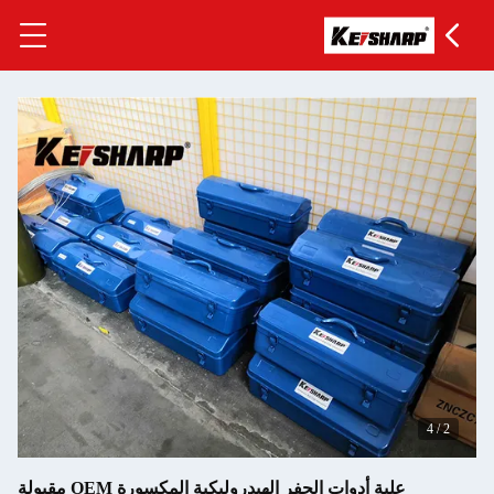
لبة أدوات الحفر الهيدروليكية المكسورة OEM مقبولة