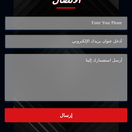
إرسال