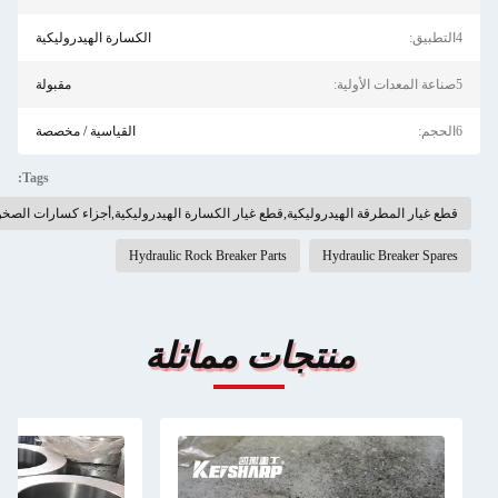
الكسارة الهيدروليكية
مقبولة
القياسية / مخصصة
Tags:
لمطرقة الهيدروليكية,قطع غيار الكسارة الهيدروليكية,أجزاء كسارات الصخور الهيدروليكية
Hydraulic Rock Breaker Parts
Hydraulic Brea
منتجات مماثلة