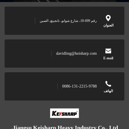
رقم 699-18، شارع شوانو، نانجينغ، الصين
davidling@keisharp.com
0086-131-2215-9788
Jiangsu Keisharp Heavy Industry Co.