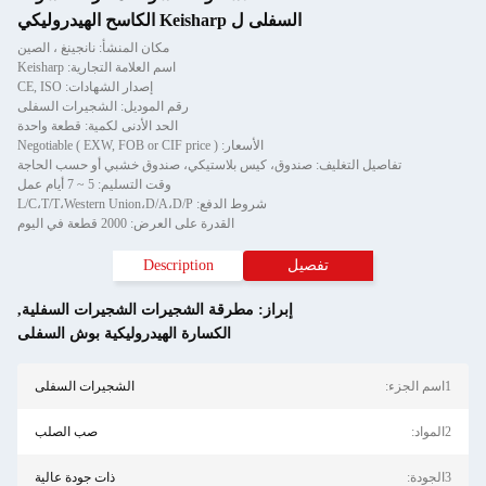
السفلى ل Keisharp الكاسح الهيدروليكي
مكان المنشأ: نانجينغ ، الصين
اسم العلامة التجارية: Keisharp
إصدار الشهادات: CE, ISO
رقم الموديل: الشجيرات السفلى
الحد الأدنى لكمية: قطعة واحدة
الأسعار: Negotiable ( EXW, FOB or CIF price )
اصيل التغليف: صندوق، كيس بلاستيكي، صندوق خشبي أو حسب الحاجة
وقت التسليم: 5 ~ 7 أيام عمل
شروط الدفع: L/C،T/T،Western Union،D/A،D/P
القدرة على العرض: 2000 قطعة في اليوم
تفصيل
Description
إبراز:
مطرقة الشجيرات الشجيرات السفلية
,
الكسارة الهيدروليكية بوش السفلى
الشجيرات السفلى
صب الصلب
ذات جودة عالية