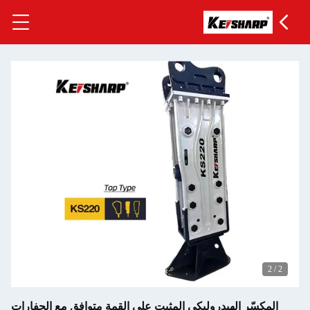
ر الهيدروليكي المثبت على القمة متوافق مع الحفارات