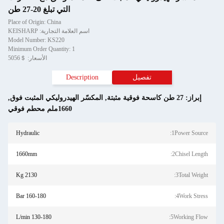
التي تبلغ 20-27 طن
Place of Origin: China
اسم العلامة التجارية: KEISHARP
Model Number: KS220
Minimum Order Quantity: 1
الأسعار: ＄5056
تفصيل
Description
اسحة فوقية مثبتة
,
المكسّر الهيدروليكي المثبت فوق
,
1660ملم محطم فوقي
Hydraulic
1Po
1660mm
2Ch
2130 Kg
3T
160-180 Bar
4W
130-180 L/min
5Wor