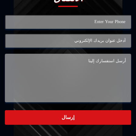
إرسال