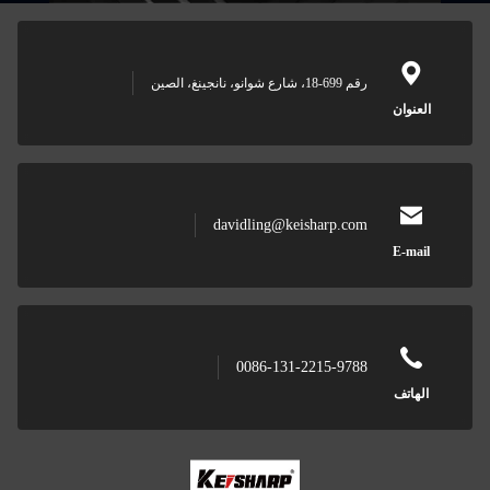
رقم 699-18، شارع شوانو، نانجينغ، الصين
davidling@keisharp.com
0086-131-2215-9788